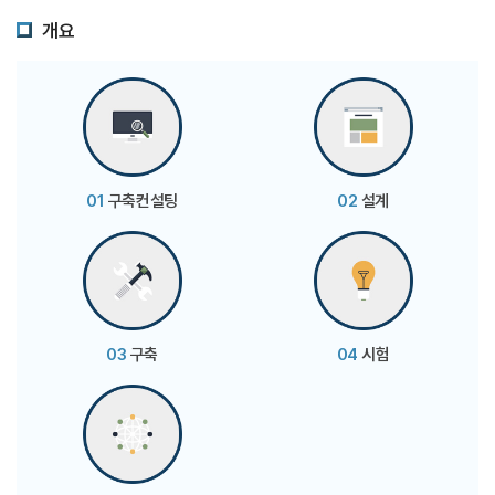
개요
01
구축컨설팅
02
설계
03
구축
04
시험