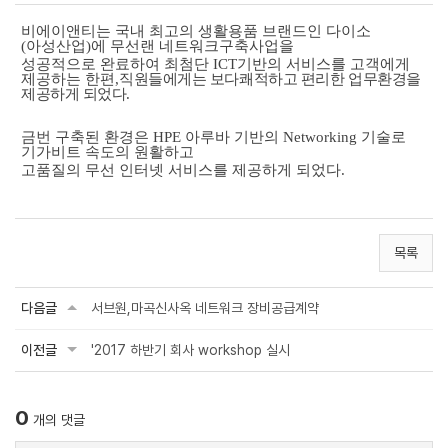
비에이앤티
는 국내 최고의 생활용품 브랜드인 다이소
(아성산업)
에
무선랜 네트워크구축사업을
성공적으로 완료하여
최첨단
ICT
기반의 서비스를 고객에게
제공하는 한편
,
직원들에게는 보다쾌적하고 편리한 업무환경을
제공하게 되었다
.
금번 구축된 환경은 HPE 아루바 기반의 Networking 기술로
기가비트 속도의 원활하고
고품질의 무선 인터넷 서비스를
제공하게 되었다.
목록
다음글
서브원,마곡신사옥 네트워크 장비공급계약
이전글
'2017 하반기 회사 workshop 실시
0
개의 댓글