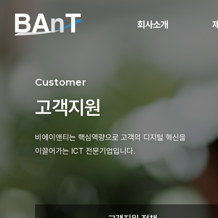
회사소개
비전
서
Customer
기업정보
고객지원
CEO 인사말
연혁
Infr
비에이앤티는 핵심역량으로 고객의 디지털 혁신을
인증
이끌어가는 ICT 전문기업입니다.
오시는길