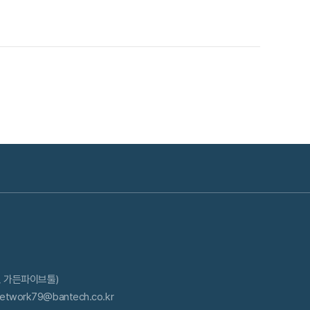
동, 가든파이브툴)
 network79@bantech.co.kr