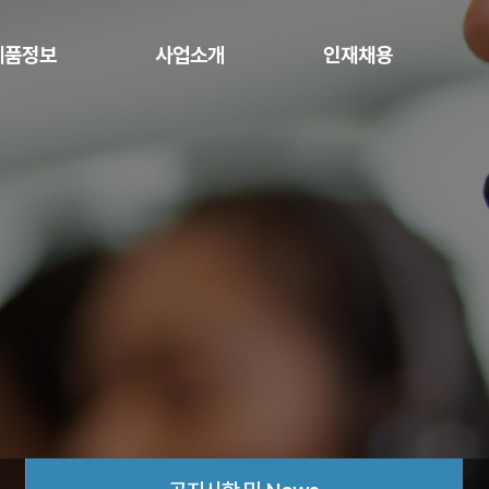
제품정보
사업소개
인재채용
버/스토리지
사업영역
인재상
네트워크
System Integration
인사제도
공지
보안
Network Integration
복리후생
a Software
Security
Cloud
Service
주요고객