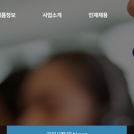
제품정보
사업소개
인재채용
버/스토리지
사업영역
인재상
네트워크
System Integration
인사제도
공지
보안
Network Integration
복리후생
a Software
Security
Cloud
Service
주요고객